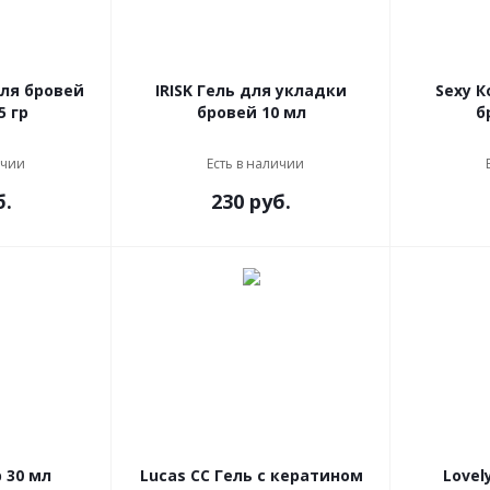
для бровей
IRISK Гель для укладки
Sexy 
5 гр
бровей 10 мл
б
ичии
Есть в наличии
б.
230 руб.
 30 мл
Lucas CC Гель с кератином
Lovel