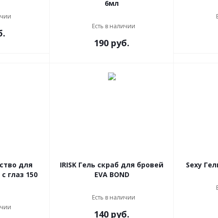
6мл
ичии
Есть в наличии
б.
190 руб.
дство для
IRISK Гель скраб для бровей
Sexy Гел
с глаз 150
EVA BOND
Есть в наличии
ичии
140 руб.