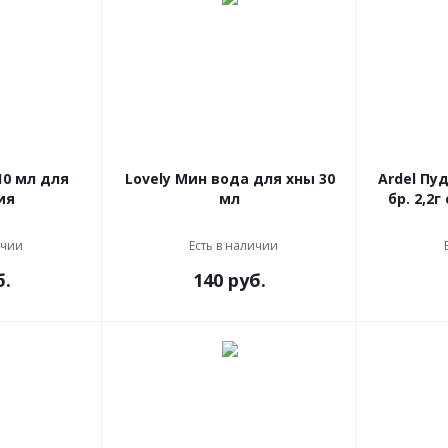
10 мл для
Lovely Мин вода для хны 30
Ardel Пу
ия
мл
бр. 2,2
ичии
Есть в наличии
б.
140 руб.