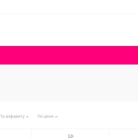
По алфавиту
По цене