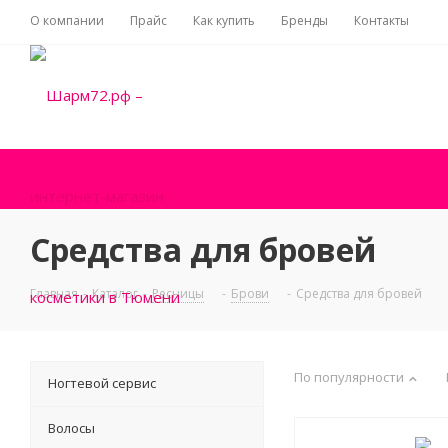
О компании
Прайс
Как купить
Бренды
Контакты
Средства для бровей
Главная
-
Каталог
-
Ресницы
-
Брови
-
Средства для бровей
По популярности
Ногтевой сервис
Волосы