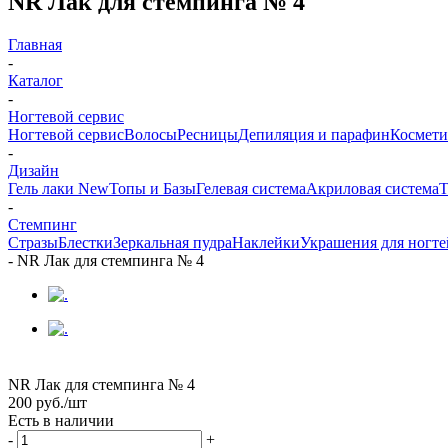
NR Лак для стемпинга № 4
Главная
-
Каталог
-
Ногтевой сервис
Ногтевой сервис
Волосы
Ресницы
Депиляция и парафин
Космети
-
Дизайн
Гель лаки New
Топы и Базы
Гелевая система
Акриловая система
Т
-
Стемпинг
Стразы
Блестки
Зеркальная пудра
Наклейки
Украшения для ногте
-
NR Лак для стемпинга № 4
NR Лак для стемпинга № 4
200
руб.
/шт
Есть в наличии
-
+