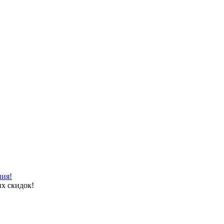
ния!
х скидок!