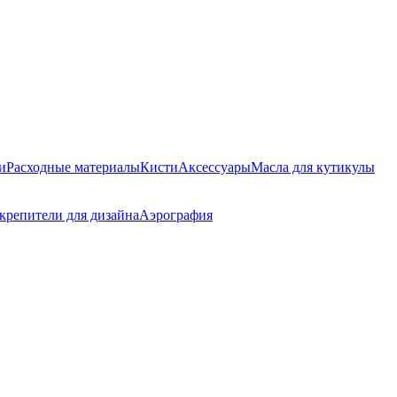
и
Расходные материалы
Кисти
Аксессуары
Масла для кутикулы
крепители для дизайна
Аэрография