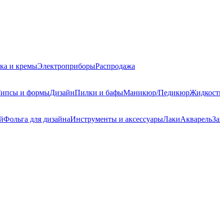
ка и кремы
Электроприборы
Распродажа
ипсы и формы
Дизайн
Пилки и бафы
Маникюр/Педикюр
Жидкост
й
Фольга для дизайна
Инструменты и аксессуары
Лаки
Акварель
За