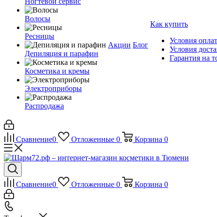
Ногтевой сервис
Волосы
Как купить
Ресницы
Условия опла
Акции
Блог
Условия дост
Депиляция и парафин
Гарантия на т
Косметика и кремы
Электроприборы
Распродажа
Сравнение
0
Отложенные
0
Корзина
0
Сравнение
0
Отложенные
0
Корзина
0