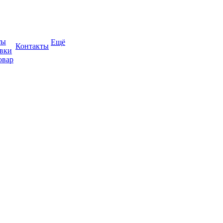
ты
Ещё
Контакты
авки
овар