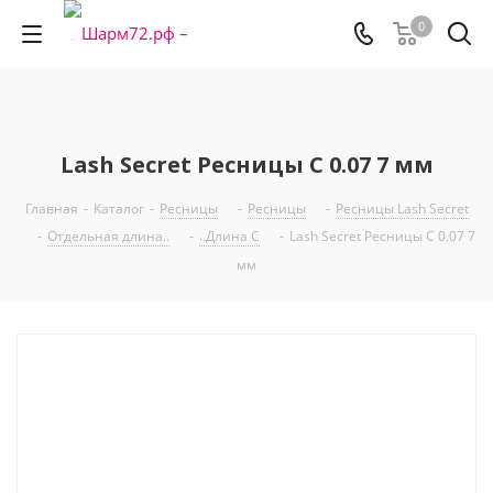
0
Lash Secret Ресницы С 0.07 7 мм
Главная
-
Каталог
-
Ресницы
-
Ресницы
-
Ресницы Lash Secret
-
Oтдeльнaя длинa..
-
..Длина C
-
Lash Secret Ресницы С 0.07 7
мм