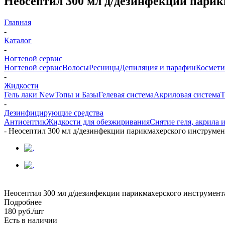
Неосептил 300 мл д/дезинфекции парик
Главная
-
Каталог
-
Ногтевой сервис
Ногтевой сервис
Волосы
Ресницы
Депиляция и парафин
Космети
-
Жидкости
Гель лаки New
Топы и Базы
Гелевая система
Акриловая система
Т
-
Дезинфицирующие средства
Антисептик
Жидкости для обезжиривания
Снятие геля, акрила и
-
Неосептил 300 мл д/дезинфекции парикмахерского инструмен
Неосептил 300 мл д/дезинфекции парикмахерского инструмент
Подробнее
180
руб.
/шт
Есть в наличии