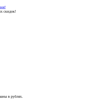
ния!
х скидок!
аны в рублях.