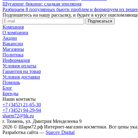
Шугаринг бикини: сладкая эпиляция
Разбираем 8 популярных бьюти проблем и формируем их реше
Подпишитесь на нашу рассылку, и будьте в курсе ошеломляющи
Компания
О компании
Акции
Вакансии
Магазины
Политика
Информация
Условия оплаты
Гарантия на товар
Условия доставки
Помощь
Блог
Бренды
Наши контакты
+7 (3452) 21-65-30
+7 (3452) 94-29-94
sharm72@bk.ru
г. Тюмень, ул. Дмитрия Менделеева 9
2026 © Шарм72.рф Интернет-магазин косметики. Все цены указ
Разработка сайта —
Starcev Digital