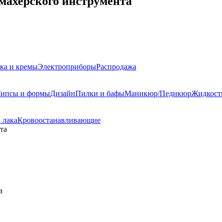
махерского инструмента
ка и кремы
Электроприборы
Распродажа
ипсы и формы
Дизайн
Пилки и бафы
Маникюр/Педикюр
Жидкост
 лака
Кровоостанавливающие
та
а