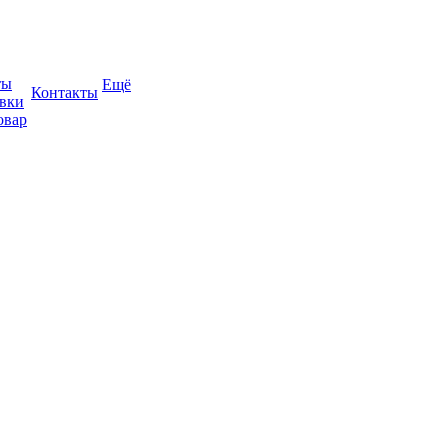
ты
Ещё
Контакты
авки
овар