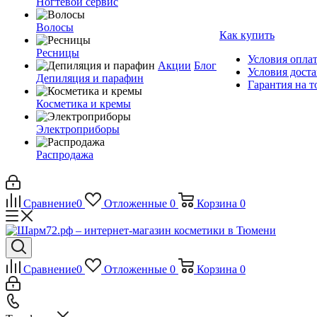
Ногтевой сервис
Волосы
Как купить
Ресницы
Условия опла
Акции
Блог
Условия дост
Депиляция и парафин
Гарантия на т
Косметика и кремы
Электроприборы
Распродажа
Сравнение
0
Отложенные
0
Корзина
0
Сравнение
0
Отложенные
0
Корзина
0