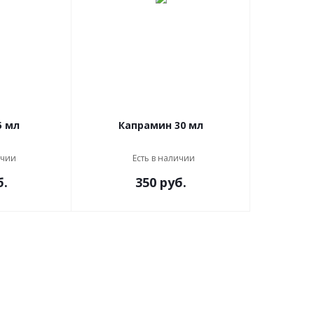
ЭндоЖи 15 мл
Капрамин 30 мл
ичии
Есть в наличии
б.
350 руб.