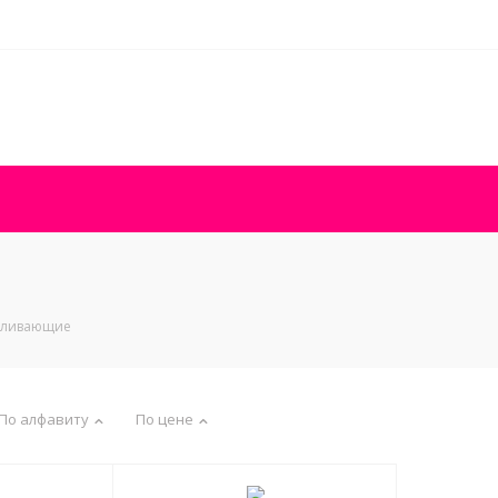
вливающие
По алфавиту
По цене