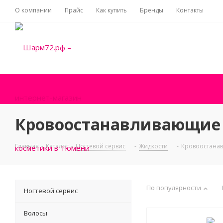
О компании
Прайс
Как купить
Бренды
Контакты
Кровоостанавливающие
Главная
-
Каталог
-
Ногтевой сервис
-
Жидкости
-
Кровоостана
По популярности
Ногтевой сервис
Волосы