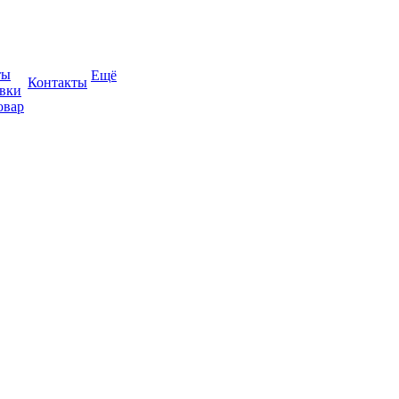
ты
Ещё
Контакты
авки
овар