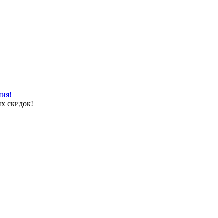
ния!
х скидок!