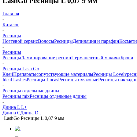
LashGo Ресницы L 0,07 9 мм
Главная
-
Каталог
-
Ресницы
Ногтевой сервис
Волосы
Ресницы
Депиляция и парафин
Космети
-
Ресницы
Ресницы
Ламинирование ресниц
Перманентный макияж
Брови
-
Ресницы Lash Go
Клей
Препараты
сопутствующие материалы
Ресницы Lovely
ресн
Ideal Lashes
Ресницы Lucas
Ресницы пучковые
Ресницы накладн
-
Ресницы отдельные длины
Ресницы mix
Ресницы отдельные длины
-
Длина L L+
Длинa С
Длина D..
-
LashGo Ресницы L 0,07 9 мм