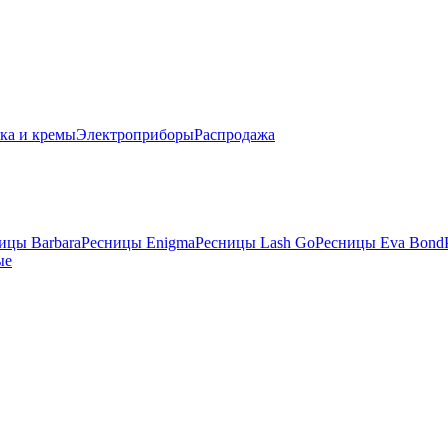
ка и кремы
Электроприборы
Распродажа
ицы Barbara
Ресницы Enigma
Ресницы Lash Go
Ресницы Eva Bond
ые