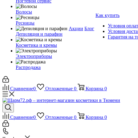
Ногтевой сервис
Волосы
Как купить
Ресницы
Условия опла
Акции
Блог
Условия дост
Депиляция и парафин
Гарантия на т
Косметика и кремы
Электроприборы
Распродажа
Сравнение
0
Отложенные
0
Корзина
0
Сравнение
0
Отложенные
0
Корзина
0