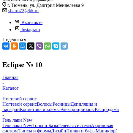
г. Тюмень, ул. Дмитрия Менделеева 9
sharm72@bk.ru
Вконтакте
Instagram
Поделиться
Eclipse № 10
Главная
-
Каталог
-
Ногтевой сервис
Ногтевой сервис
Волосы
Ресницы
Депиляция и
парафин
Косметика и кремы
Электроприборы
Распродажа
-
Гель лаки New
Гель лаки New
Топы и Базы
Гелевая система
Акриловая
система
Типсы и формы
Дизайн
Пилки и бафы
Маникюр/