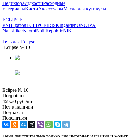
Педикюр
Жидкости
Расходные
материалы
Кисти
Аксессуары
Масла для кутикулы
-
ECLIPCE
PNB
Гратол
ECLIPCE
IRISK
Ingarden
UNO
IVA
Nails
Liker
Naomi
Nail Republic
NIK
-
Гель лак Eclipse
-
Eclipse № 10
Eclipse № 10
Подробнее
459.20
руб.
/шт
Нет в наличии
Под заказ
Поделиться
Цена действительна только для интернет-магазина и может