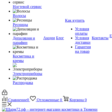
Ногтевой сервис
Волосы
Как купить
Ресницы
Условия
оплаты
Е
Акции
Блог
Условия
Контакты
Депиляция и
доставки
парафин
Гарантия
на товар
Косметика и
кремы
Электроприборы
Распродажа
Сравнение
0
Отложенные
0
Корзина
0