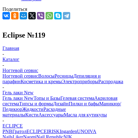
Поделиться
Eclipse №119
Главная
-
Каталог
-
Ногтевой сервис
Ногтевой сервис
Волосы
Ресницы
Депиляция и
парафин
Косметика и кремы
Электроприборы
Распродажа
-
Гель лаки New
Гель лаки New
Топы и Базы
Гелевая система
Акриловая
система
Типсы и формы
Дизайн
Пилки и бафы
Маникюр/
Педикюр
Жидкости
Расходные
материалы
Кисти
Аксессуары
Масла для кутикулы
-
ECLIPCE
PNB
Гратол
ECLIPCE
IRISK
Ingarden
UNO
IVA
Nails
Liker
Naomi
Nail Republic
NIK