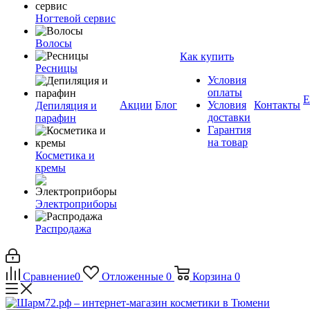
Ногтевой сервис
Волосы
Как купить
Ресницы
Условия
оплаты
Е
Акции
Блог
Условия
Контакты
Депиляция и
доставки
парафин
Гарантия
на товар
Косметика и
кремы
Электроприборы
Распродажа
Сравнение
0
Отложенные
0
Корзина
0