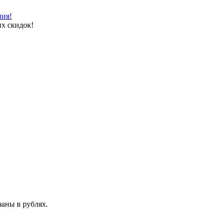
ния!
х скидок!
аны в рублях.