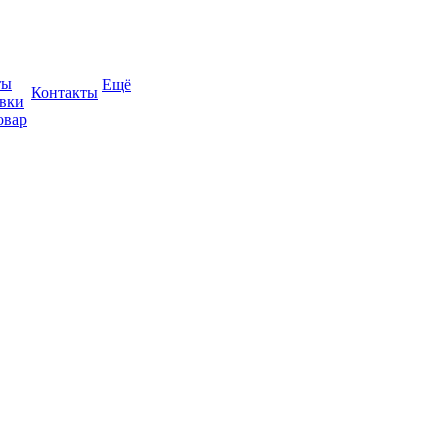
ты
Ещё
Контакты
авки
овар