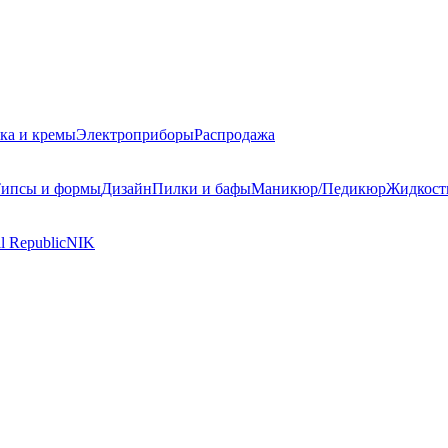
ка и кремы
Электроприборы
Распродажа
ипсы и формы
Дизайн
Пилки и бафы
Маникюр/Педикюр
Жидкост
l Republic
NIK