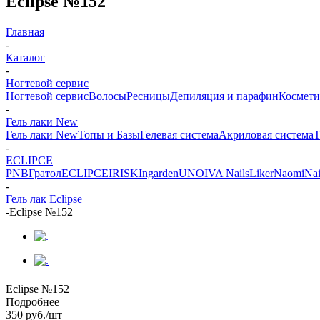
Eclipse №152
Главная
-
Каталог
-
Ногтевой сервис
Ногтевой сервис
Волосы
Ресницы
Депиляция и парафин
Космети
-
Гель лаки New
Гель лаки New
Топы и Базы
Гелевая система
Акриловая система
Т
-
ECLIPCE
PNB
Гратол
ECLIPCE
IRISK
Ingarden
UNO
IVA Nails
Liker
Naomi
Nai
-
Гель лак Eclipse
-
Eclipse №152
Eclipse №152
Подробнее
350
руб.
/шт