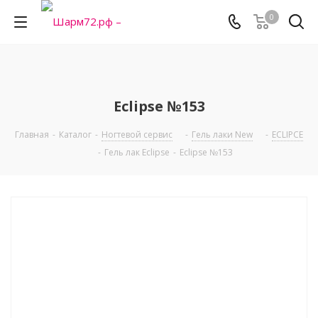
0
Eclipse №153
Главная
-
Каталог
-
Ногтевой сервис
-
Гель лаки New
-
ECLIPCE
-
Гель лак Eclipse
-
Eclipse №153