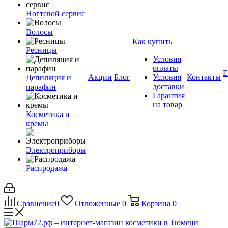
Ногтевой сервис
Волосы
Как купить
Ресницы
Условия
оплаты
Е
Акции
Блог
Условия
Контакты
Депиляция и
доставки
парафин
Гарантия
на товар
Косметика и
кремы
Электроприборы
Распродажа
Сравнение
0
Отложенные
0
Корзина
0