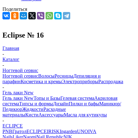
Поделиться
Eclipse № 16
Главная
-
Каталог
-
Ногтевой сервис
Ногтевой сервис
Волосы
Ресницы
Депиляция и
парафин
Косметика и кремы
Электроприборы
Распродажа
-
Гель лаки New
Гель лаки New
Топы и Базы
Гелевая система
Акриловая
система
Типсы и формы
Дизайн
Пилки и бафы
Маникюр/
Педикюр
Жидкости
Расходные
материалы
Кисти
Аксессуары
Масла для кутикулы
-
ECLIPCE
PNB
Гратол
ECLIPCE
IRISK
Ingarden
UNO
IVA
Nails
Liker
Naomi
Nail Republic
NIK