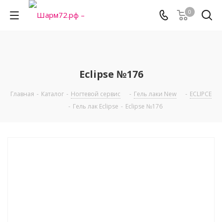
0
Eclipse №176
Главная
-
Каталог
-
Ногтевой сервис
-
Гель лаки New
-
ECLIPCE
-
Гель лак Eclipse
-
Eclipse №176