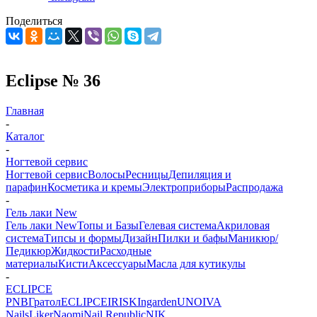
Поделиться
Eclipse № 36
Главная
-
Каталог
-
Ногтевой сервис
Ногтевой сервис
Волосы
Ресницы
Депиляция и
парафин
Косметика и кремы
Электроприборы
Распродажа
-
Гель лаки New
Гель лаки New
Топы и Базы
Гелевая система
Акриловая
система
Типсы и формы
Дизайн
Пилки и бафы
Маникюр/
Педикюр
Жидкости
Расходные
материалы
Кисти
Аксессуары
Масла для кутикулы
-
ECLIPCE
PNB
Гратол
ECLIPCE
IRISK
Ingarden
UNO
IVA
Nails
Liker
Naomi
Nail Republic
NIK