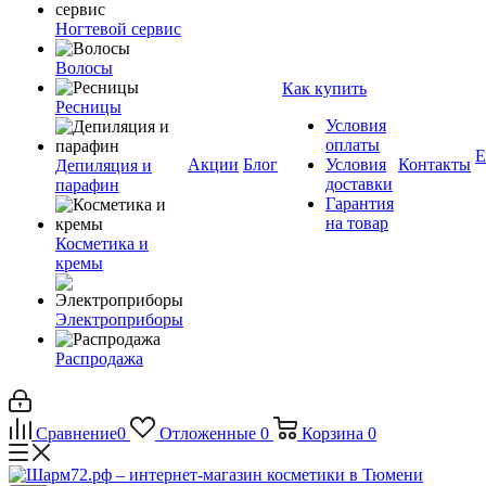
Ногтевой сервис
Волосы
Как купить
Ресницы
Условия
оплаты
Е
Акции
Блог
Условия
Контакты
Депиляция и
доставки
парафин
Гарантия
на товар
Косметика и
кремы
Электроприборы
Распродажа
Сравнение
0
Отложенные
0
Корзина
0