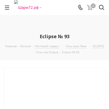
0
Eclipse № 93
Главная
-
Каталог
-
Ногтевой сервис
-
Гель лаки New
-
ECLIPCE
-
Гель лак Eclipse
-
Eclipse № 93