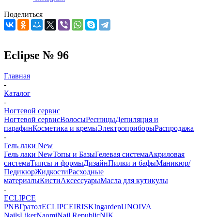
Поделиться
Eclipse № 96
Главная
-
Каталог
-
Ногтевой сервис
Ногтевой сервис
Волосы
Ресницы
Депиляция и
парафин
Косметика и кремы
Электроприборы
Распродажа
-
Гель лаки New
Гель лаки New
Топы и Базы
Гелевая система
Акриловая
система
Типсы и формы
Дизайн
Пилки и бафы
Маникюр/
Педикюр
Жидкости
Расходные
материалы
Кисти
Аксессуары
Масла для кутикулы
-
ECLIPCE
PNB
Гратол
ECLIPCE
IRISK
Ingarden
UNO
IVA
Nails
Liker
Naomi
Nail Republic
NIK