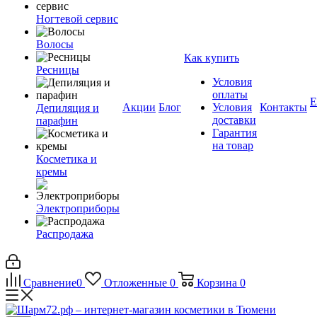
Ногтевой сервис
Волосы
Как купить
Ресницы
Условия
оплаты
Е
Акции
Блог
Условия
Контакты
Депиляция и
доставки
парафин
Гарантия
на товар
Косметика и
кремы
Электроприборы
Распродажа
Сравнение
0
Отложенные
0
Корзина
0