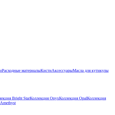
и
Расходные материалы
Кисти
Аксессуары
Масла для кутикулы
екция Bright Star
Коллекция Onyx
Коллекция Opal
Коллекция
Amethyst