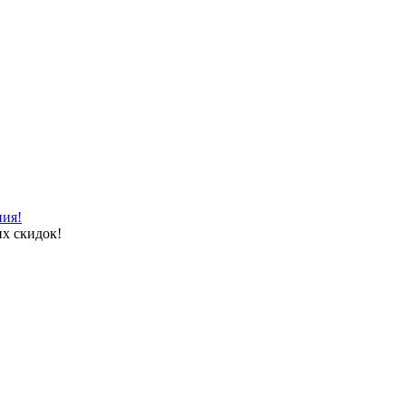
ния!
х скидок!