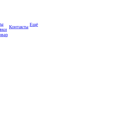
ты
Ещё
Контакты
авки
овар