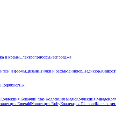
ка и кремы
Электроприборы
Распродажа
ипсы и формы
Дизайн
Пилки и бафы
Маникюр/Педикюр
Жидкост
l Republic
NIK
a
Коллекция Кошачий глаз
Коллекция Magic
Коллекция Mirage
Колл
оллекция Emerald
Коллекция Ruby
Коллекция Diamond
Коллекция 