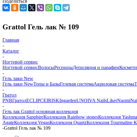
Поделиться
Grattol Гель лак № 109
Главная
-
Каталог
-
Ногтевой сервис
Ногтевой сервис
Волосы
Ресницы
Депиляция и парафин
Космети
-
Гель лаки New
Гель лаки New
Топы и Базы
Гелевая система
Акриловая система
Т
-
Гратол
PNB
Гратол
ECLIPCE
IRISK
Ingarden
UNO
IVA Nails
Liker
Naomi
Nai
-
Гель лак Grattol основная коллекция
Коллекция Sapphire
Коллекция Rainbow stones
Коллекция Yashm
Agate
Коллекция Vegas
Коллекция Quartz
Коллекция Tourmaline
К
-
Grattol Гель лак № 109