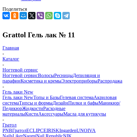
Поделиться
Grattol Гель лак № 11
Главная
-
Каталог
-
Ногтевой сервис
Ногтевой сервис
Волосы
Ресницы
Депиляция и
парафин
Косметика и кремы
Электроприборы
Распродажа
-
Гель лаки New
Гель лаки New
Топы и Базы
Гелевая система
Акриловая
система
Типсы и формы
Дизайн
Пилки и бафы
Маникюр/
Педикюр
Жидкости
Расходные
материалы
Кисти
Аксессуары
Масла для кутикулы
-
Гратол
PNB
Гратол
ECLIPCE
IRISK
Ingarden
UNO
IVA
Nails
Liker
Naomi
Nail Republic
NIK