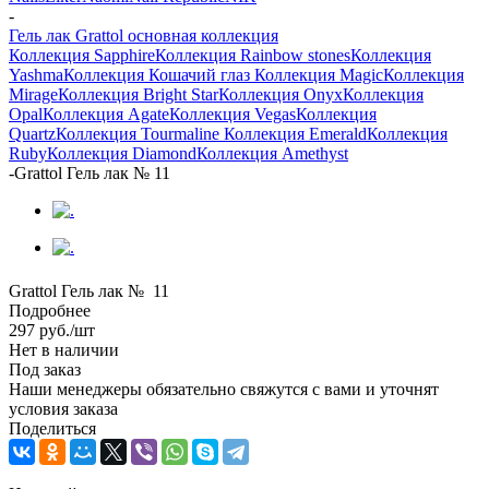
-
Гель лак Grattol основная коллекция
Коллекция Sapphire
Коллекция Rainbow stones
Коллекция
Yashma
Коллекция Кошачий глаз
Коллекция Magic
Коллекция
Mirage
Коллекция Bright Star
Коллекция Onyx
Коллекция
Opal
Коллекция Agate
Коллекция Vegas
Коллекция
Quartz
Коллекция Tourmaline
Коллекция Emerald
Коллекция
Ruby
Коллекция Diamond
Коллекция Amethyst
-
Grattol Гель лак № 11
Grattol Гель лак № 11
Подробнее
297
руб.
/шт
Нет в наличии
Под заказ
Наши менеджеры обязательно свяжутся с вами и уточнят
условия заказа
Поделиться