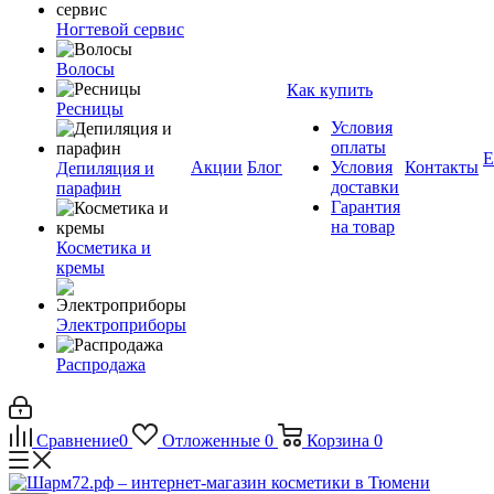
Ногтевой сервис
Волосы
Как купить
Ресницы
Условия
оплаты
Е
Акции
Блог
Условия
Контакты
Депиляция и
доставки
парафин
Гарантия
на товар
Косметика и
кремы
Электроприборы
Распродажа
Сравнение
0
Отложенные
0
Корзина
0