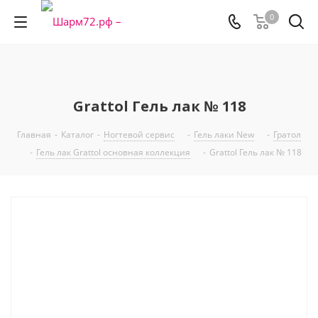
0
Grattol Гель лак № 118
Главная
-
Каталог
-
Ногтевой сервис
-
Гель лаки New
-
Гратол
-
Гель лак Grattol основная коллекция
-
Grattol Гель лак № 118