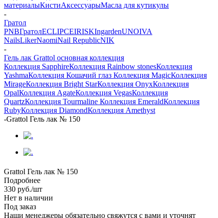
материалы
Кисти
Аксессуары
Масла для кутикулы
-
Гратол
PNB
Гратол
ECLIPCE
IRISK
Ingarden
UNO
IVA
Nails
Liker
Naomi
Nail Republic
NIK
-
Гель лак Grattol основная коллекция
Коллекция Sapphire
Коллекция Rainbow stones
Коллекция
Yashma
Коллекция Кошачий глаз
Коллекция Magic
Коллекция
Mirage
Коллекция Bright Star
Коллекция Onyx
Коллекция
Opal
Коллекция Agate
Коллекция Vegas
Коллекция
Quartz
Коллекция Tourmaline
Коллекция Emerald
Коллекция
Ruby
Коллекция Diamond
Коллекция Amethyst
-
Grattol Гель лак № 150
Grattol Гель лак № 150
Подробнее
330
руб.
/шт
Нет в наличии
Под заказ
Наши менеджеры обязательно свяжутся с вами и уточнят