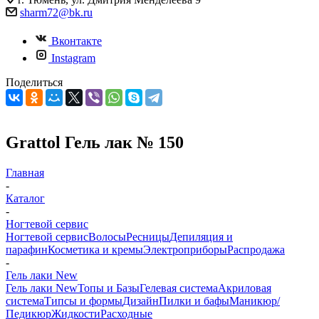
sharm72@bk.ru
Вконтакте
Instagram
Поделиться
Grattol Гель лак № 150
Главная
-
Каталог
-
Ногтевой сервис
Ногтевой сервис
Волосы
Ресницы
Депиляция и
парафин
Косметика и кремы
Электроприборы
Распродажа
-
Гель лаки New
Гель лаки New
Топы и Базы
Гелевая система
Акриловая
система
Типсы и формы
Дизайн
Пилки и бафы
Маникюр/
Педикюр
Жидкости
Расходные