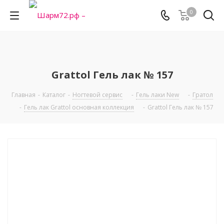
0
Grattol Гель лак № 157
Главная
-
Каталог
-
Ногтевой сервис
-
Гель лаки New
-
Гратол
-
Гель лак Grattol основная коллекция
-
Grattol Гель лак № 157