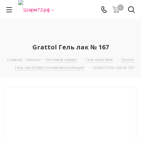
0
Grattol Гель лак № 167
Главная
-
Каталог
-
Ногтевой сервис
-
Гель лаки New
-
Гратол
-
Гель лак Grattol основная коллекция
-
Grattol Гель лак № 167