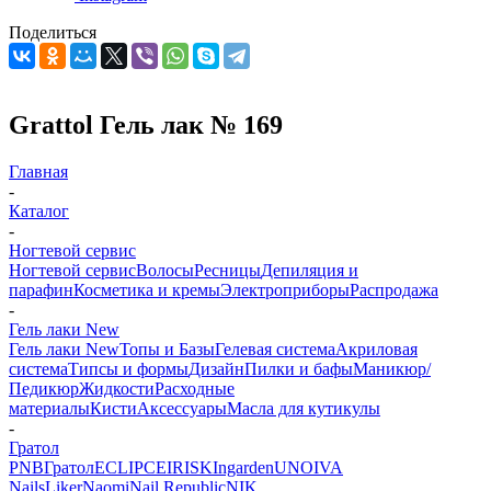
Поделиться
Grattol Гель лак № 169
Главная
-
Каталог
-
Ногтевой сервис
Ногтевой сервис
Волосы
Ресницы
Депиляция и
парафин
Косметика и кремы
Электроприборы
Распродажа
-
Гель лаки New
Гель лаки New
Топы и Базы
Гелевая система
Акриловая
система
Типсы и формы
Дизайн
Пилки и бафы
Маникюр/
Педикюр
Жидкости
Расходные
материалы
Кисти
Аксессуары
Масла для кутикулы
-
Гратол
PNB
Гратол
ECLIPCE
IRISK
Ingarden
UNO
IVA
Nails
Liker
Naomi
Nail Republic
NIK