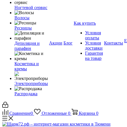
Ногтевой сервис
Волосы
Как купить
Ресницы
Условия
оплаты
Е
Акции
Блог
Условия
Контакты
Депиляция и
доставки
парафин
Гарантия
на товар
Косметика и
кремы
Электроприборы
Распродажа
Сравнение
0
Отложенные
0
Корзина
0