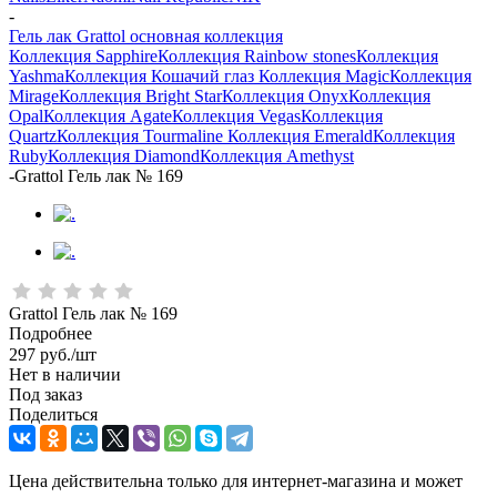
-
Гель лак Grattol основная коллекция
Коллекция Sapphire
Коллекция Rainbow stones
Коллекция
Yashma
Коллекция Кошачий глаз
Коллекция Magic
Коллекция
Mirage
Коллекция Bright Star
Коллекция Onyx
Коллекция
Opal
Коллекция Agate
Коллекция Vegas
Коллекция
Quartz
Коллекция Tourmaline
Коллекция Emerald
Коллекция
Ruby
Коллекция Diamond
Коллекция Amethyst
-
Grattol Гель лак № 169
Grattol Гель лак № 169
Подробнее
297
руб.
/шт
Нет в наличии
Под заказ
Поделиться
Цена действительна только для интернет-магазина и может