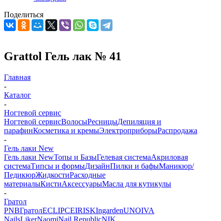
Поделиться
Grattol Гель лак № 41
Главная
-
Каталог
-
Ногтевой сервис
Ногтевой сервис
Волосы
Ресницы
Депиляция и
парафин
Косметика и кремы
Электроприборы
Распродажа
-
Гель лаки New
Гель лаки New
Топы и Базы
Гелевая система
Акриловая
система
Типсы и формы
Дизайн
Пилки и бафы
Маникюр/
Педикюр
Жидкости
Расходные
материалы
Кисти
Аксессуары
Масла для кутикулы
-
Гратол
PNB
Гратол
ECLIPCE
IRISK
Ingarden
UNO
IVA
Nails
Liker
Naomi
Nail Republic
NIK