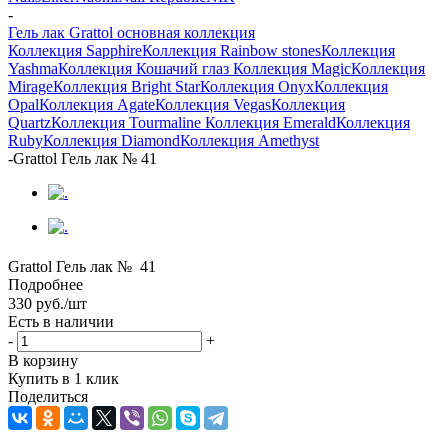
-
Гель лак Grattol основная коллекция
Коллекция Sapphire
Коллекция Rainbow stones
Коллекция
Yashma
Коллекция Кошачий глаз
Коллекция Magic
Коллекция
Mirage
Коллекция Bright Star
Коллекция Onyx
Коллекция
Opal
Коллекция Agate
Коллекция Vegas
Коллекция
Quartz
Коллекция Tourmaline
Коллекция Emerald
Коллекция
Ruby
Коллекция Diamond
Коллекция Amethyst
-
Grattol Гель лак № 41
Grattol Гель лак № 41
Подробнее
330
руб.
/шт
Есть в наличии
-
+
В корзину
Купить в 1 клик
Поделиться