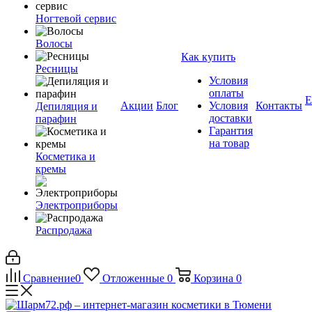
Ногтевой сервис
Волосы
Как купить
Ресницы
Условия
оплаты
Е
Акции
Блог
Условия
Контакты
Депиляция и
доставки
парафин
Гарантия
на товар
Косметика и
кремы
Электроприборы
Распродажа
Сравнение
0
Отложенные
0
Корзина
0