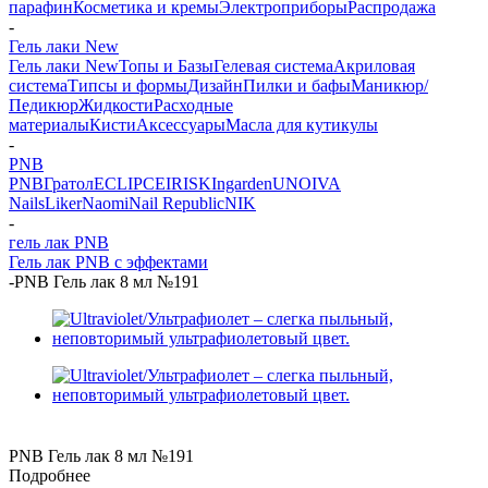
парафин
Косметика и кремы
Электроприборы
Распродажа
-
Гель лаки New
Гель лаки New
Топы и Базы
Гелевая система
Акриловая
система
Типсы и формы
Дизайн
Пилки и бафы
Маникюр/
Педикюр
Жидкости
Расходные
материалы
Кисти
Аксессуары
Масла для кутикулы
-
PNB
PNB
Гратол
ECLIPCE
IRISK
Ingarden
UNO
IVA
Nails
Liker
Naomi
Nail Republic
NIK
-
гель лак PNB
Гель лак PNB с эффектами
-
PNB Гель лак 8 мл №191
PNB Гель лак 8 мл №191
Подробнее