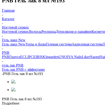
PNB Гель лак 8 мл №193
Главная
-
Каталог
-
Ногтевой сервис
Ногтевой сервис
Волосы
Ресницы
Депиляция и парафин
Космети
-
Гель лаки New
Гель лаки New
Топы и Базы
Гелевая система
Акриловая система
Т
-
PNB
PNB
Гратол
ECLIPCE
IRISK
Ingarden
UNO
IVA Nails
Liker
Naomi
Nai
-
гель лак PNB
Гель лак PNB с эффектами
-
PNB Гель лак 8 мл №193
PNB Гель лак 8 мл №193
Подробнее