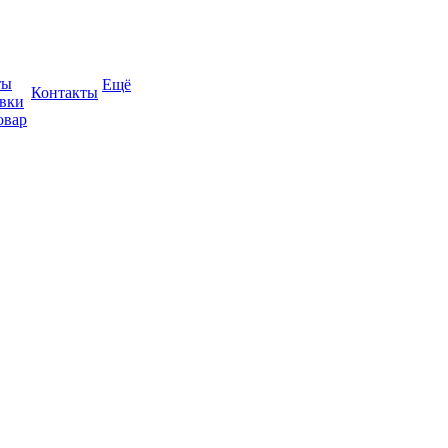
ты
Ещё
Контакты
авки
овар