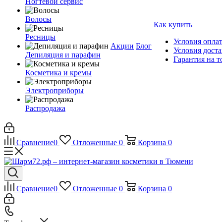
Ногтевой сервис
Волосы
Как купить
Ресницы
Условия опла
Акции
Блог
Условия дост
Депиляция и парафин
Гарантия на т
Косметика и кремы
Электроприборы
Распродажа
Сравнение
0
Отложенные
0
Корзина
0
Сравнение
0
Отложенные
0
Корзина
0