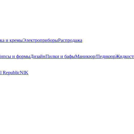
ка и кремы
Электроприборы
Распродажа
ипсы и формы
Дизайн
Пилки и бафы
Маникюр/Педикюр
Жидкост
l Republic
NIK