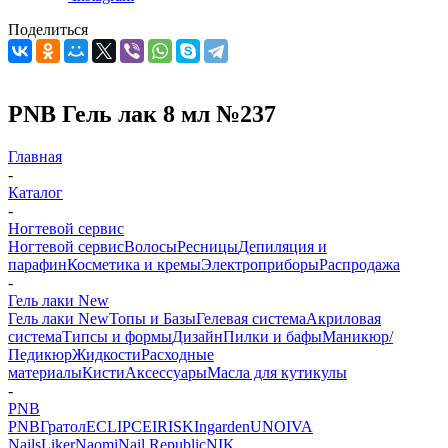
Поделиться
PNB Гель лак 8 мл №237
Главная
-
Каталог
-
Ногтевой сервис
Ногтевой сервис
Волосы
Ресницы
Депиляция и
парафин
Косметика и кремы
Электроприборы
Распродажа
-
Гель лаки New
Гель лаки New
Топы и Базы
Гелевая система
Акриловая
система
Типсы и формы
Дизайн
Пилки и бафы
Маникюр/
Педикюр
Жидкости
Расходные
материалы
Кисти
Аксессуары
Масла для кутикулы
-
PNB
PNB
Гратол
ECLIPCE
IRISK
Ingarden
UNO
IVA
Nails
Liker
Naomi
Nail Republic
NIK