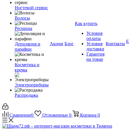
Ногтевой сервис
Волосы
Как купить
Ресницы
Условия
оплаты
Е
Акции
Блог
Условия
Контакты
Депиляция и
доставки
парафин
Гарантия
на товар
Косметика и
кремы
Электроприборы
Распродажа
Сравнение
0
Отложенные
0
Корзина
0