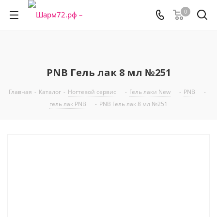
0
PNB Гель лак 8 мл №251
Главная
-
Каталог
-
Ногтевой сервис
-
Гель лаки New
-
PNB
-
гель лак PNB
-
PNB Гель лак 8 мл №251