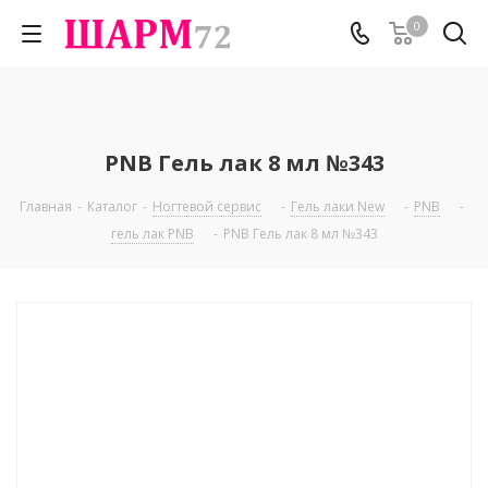
0
PNB Гель лак 8 мл №343
Главная
-
Каталог
-
Ногтевой сервис
-
Гель лаки New
-
PNB
-
гель лак PNB
-
PNB Гель лак 8 мл №343