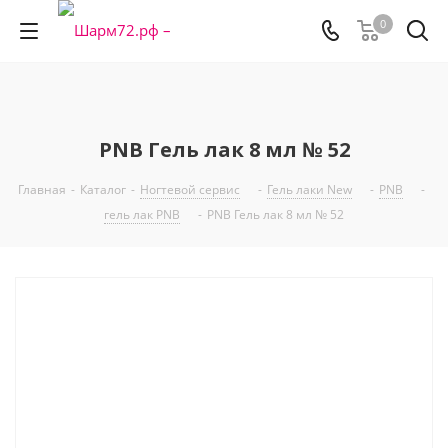
0
PNB Гель лак 8 мл № 52
Главная
-
Каталог
-
Ногтевой сервис
-
Гель лаки New
-
PNB
-
гель лак PNB
-
PNB Гель лак 8 мл № 52