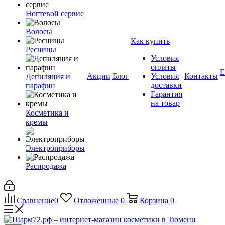
Ногтевой сервис
Волосы
Как купить
Ресницы
Условия
оплаты
Е
Акции
Блог
Условия
Контакты
Депиляция и
доставки
парафин
Гарантия
на товар
Косметика и
кремы
Электроприборы
Распродажа
Сравнение
0
Отложенные
0
Корзина
0