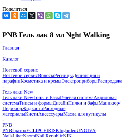
Поделиться
PNB Гель лак 8 мл Nght Walking
Главная
-
Каталог
-
Ногтевой сервис
Ногтевой сервис
Волосы
Ресницы
Депиляция и
парафин
Косметика и кремы
Электроприборы
Распродажа
-
Гель лаки New
Гель лаки New
Топы и Базы
Гелевая система
Акриловая
система
Типсы и формы
Дизайн
Пилки и бафы
Маникюр/
Педикюр
Жидкости
Расходные
материалы
Кисти
Аксессуары
Масла для кутикулы
-
PNB
PNB
Гратол
ECLIPCE
IRISK
Ingarden
UNO
IVA
Nails
Liker
Naomi
Nail Republic
NIK