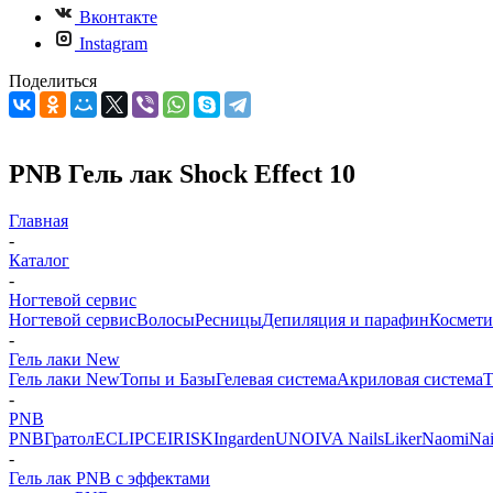
Вконтакте
Instagram
Поделиться
PNB Гель лак Shock Effect 10
Главная
-
Каталог
-
Ногтевой сервис
Ногтевой сервис
Волосы
Ресницы
Депиляция и парафин
Космети
-
Гель лаки New
Гель лаки New
Топы и Базы
Гелевая система
Акриловая система
Т
-
PNB
PNB
Гратол
ECLIPCE
IRISK
Ingarden
UNO
IVA Nails
Liker
Naomi
Nai
-
Гель лак PNB с эффектами