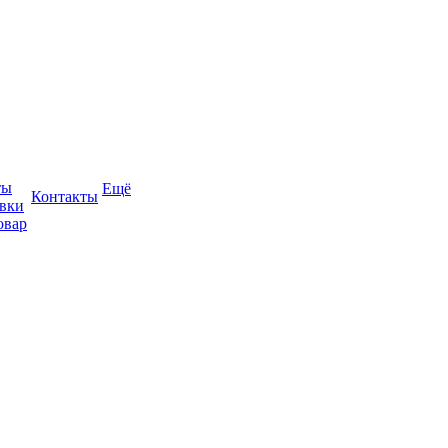
ты
Ещё
Контакты
авки
овар