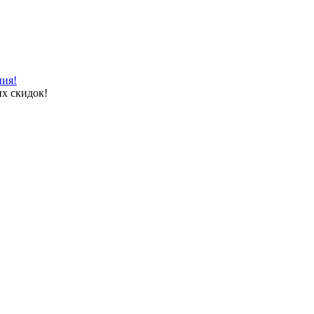
ния!
х скидок!