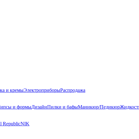
ка и кремы
Электроприборы
Распродажа
ипсы и формы
Дизайн
Пилки и бафы
Маникюр/Педикюр
Жидкост
l Republic
NIK