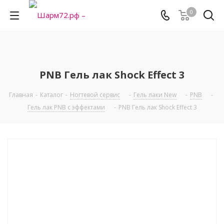
0
PNB Гель лак Shock Effect 3
Главная
-
Каталог
-
Ногтевой сервис
-
Гель лаки New
-
PNB
-
Гель лак PNB с эффектами
-
PNB Гель лак Shock Effect 3