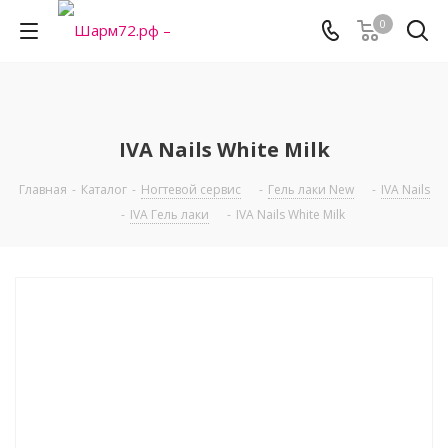
0
IVA Nails White Milk
Главная
-
Каталог
-
Ногтевой сервис
-
Гель лаки New
-
IVA Nails
-
IVA Гель лаки
-
IVA Nails White Milk