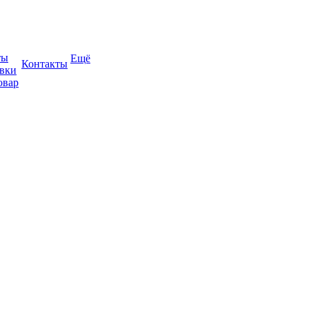
ты
Ещё
Контакты
авки
овар