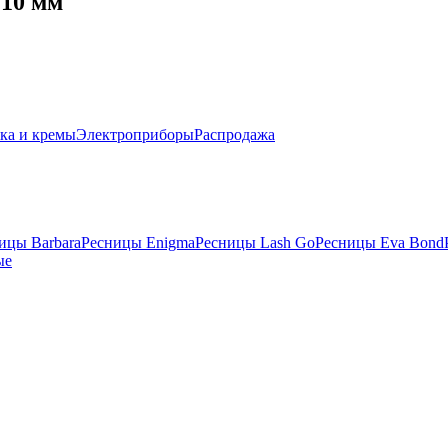
 10 мм
ка и кремы
Электроприборы
Распродажа
ицы Barbara
Ресницы Enigma
Ресницы Lash Go
Ресницы Eva Bond
ые