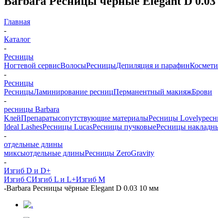
Barbara Ресницы чёрные Elegant D 0.03
Главная
-
Каталог
-
Ресницы
Ногтевой сервис
Волосы
Ресницы
Депиляция и парафин
Космети
-
Ресницы
Ресницы
Ламинирование ресниц
Перманентный макияж
Брови
-
ресницы Barbara
Клей
Препараты
сопутствующие материалы
Ресницы Lovely
ресн
Ideal Lashes
Ресницы Lucas
Ресницы пучковые
Ресницы накладн
-
отдельные длины
миксы
отдельные длины
Ресницы ZeroGravity
-
Изгиб D и D+
Изгиб С
Изгиб L и L+
Изгиб M
-
Barbara Ресницы чёрные Elegant D 0.03 10 мм