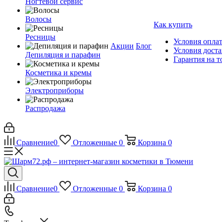
Ногтевой сервис
Волосы
Как купить
Ресницы
Условия опла
Акции
Блог
Условия дост
Депиляция и парафин
Гарантия на т
Косметика и кремы
Электроприборы
Распродажа
Сравнение
0
Отложенные
0
Корзина
0
Сравнение
0
Отложенные
0
Корзина
0