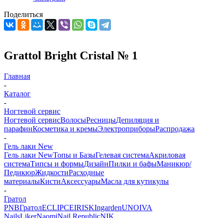
Поделиться
Grattol Bright Cristal № 1
Главная
-
Каталог
-
Ногтевой сервис
Ногтевой сервис
Волосы
Ресницы
Депиляция и
парафин
Косметика и кремы
Электроприборы
Распродажа
-
Гель лаки New
Гель лаки New
Топы и Базы
Гелевая система
Акриловая
система
Типсы и формы
Дизайн
Пилки и бафы
Маникюр/
Педикюр
Жидкости
Расходные
материалы
Кисти
Аксессуары
Масла для кутикулы
-
Гратол
PNB
Гратол
ECLIPCE
IRISK
Ingarden
UNO
IVA
Nails
Liker
Naomi
Nail Republic
NIK