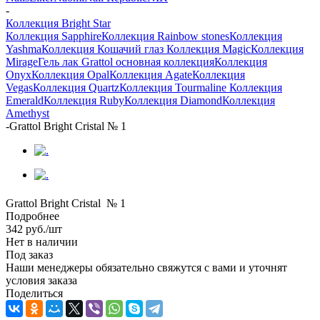
-
Коллекция Bright Star
Коллекция Sapphire
Коллекция Rainbow stones
Коллекция
Yashma
Коллекция Кошачий глаз
Коллекция Magic
Коллекция
Mirage
Гель лак Grattol основная коллекция
Коллекция
Onyx
Коллекция Opal
Коллекция Agate
Коллекция
Vegas
Коллекция Quartz
Коллекция Tourmaline
Коллекция
Emerald
Коллекция Ruby
Коллекция Diamond
Коллекция
Amethyst
-
Grattol Bright Cristal № 1
Grattol Bright Cristal № 1
Подробнее
342
руб.
/шт
Нет в наличии
Под заказ
Наши менеджеры обязательно свяжутся с вами и уточнят
условия заказа
Поделиться