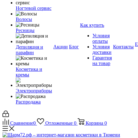
Ногтевой сервис
Волосы
Как купить
Ресницы
Условия
оплаты
Е
Акции
Блог
Условия
Контакты
Депиляция и
доставки
парафин
Гарантия
на товар
Косметика и
кремы
Электроприборы
Распродажа
Сравнение
0
Отложенные
0
Корзина
0