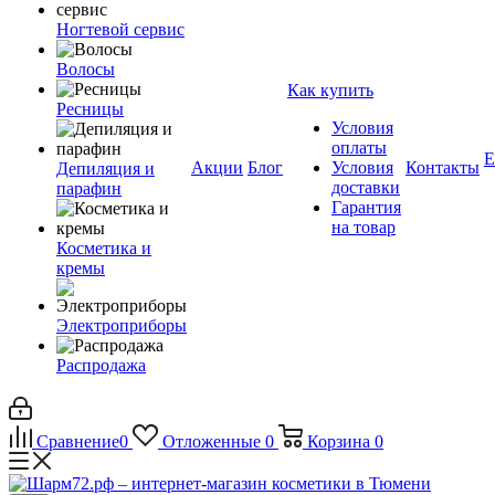
Ногтевой сервис
Волосы
Как купить
Ресницы
Условия
оплаты
Е
Акции
Блог
Условия
Контакты
Депиляция и
доставки
парафин
Гарантия
на товар
Косметика и
кремы
Электроприборы
Распродажа
Сравнение
0
Отложенные
0
Корзина
0