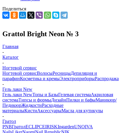
Поделиться
Grattol Bright Neon № 3
Главная
-
Каталог
-
Ногтевой сервис
Ногтевой сервис
Волосы
Ресницы
Депиляция и
парафин
Косметика и кремы
Электроприборы
Распродажа
-
Гель лаки New
Гель лаки New
Топы и Базы
Гелевая система
Акриловая
система
Типсы и формы
Дизайн
Пилки и бафы
Маникюр/
Педикюр
Жидкости
Расходные
материалы
Кисти
Аксессуары
Масла для кутикулы
-
Гратол
PNB
Гратол
ECLIPCE
IRISK
Ingarden
UNO
IVA
Nails
Liker
Naomi
Nail Republic
NIK