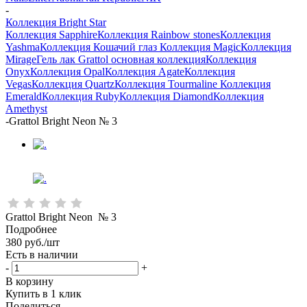
-
Коллекция Bright Star
Коллекция Sapphire
Коллекция Rainbow stones
Коллекция
Yashma
Коллекция Кошачий глаз
Коллекция Magic
Коллекция
Mirage
Гель лак Grattol основная коллекция
Коллекция
Onyx
Коллекция Opal
Коллекция Agate
Коллекция
Vegas
Коллекция Quartz
Коллекция Tourmaline
Коллекция
Emerald
Коллекция Ruby
Коллекция Diamond
Коллекция
Amethyst
-
Grattol Bright Neon № 3
Grattol Bright Neon № 3
Подробнее
380
руб.
/шт
Есть в наличии
-
+
В корзину
Купить в 1 клик
Поделиться