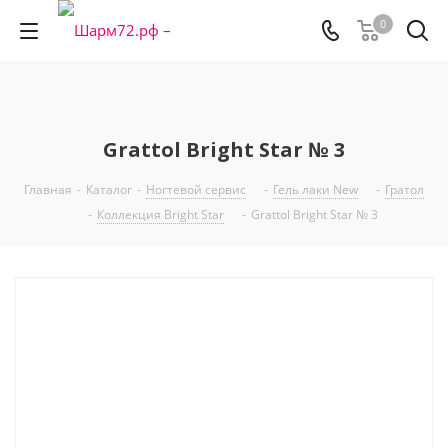
0
Grattol Bright Star № 3
Главная
-
Каталог
-
Ногтевой сервис
-
Гель лаки New
-
Гратол
-
Коллекция Bright Star
-
Grattol Bright Star № 3