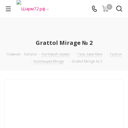
0
Grattol Mirage № 2
Главная
-
Каталог
-
Ногтевой сервис
-
Гель лаки New
-
Гратол
-
Коллекция Mirage
-
Grattol Mirage № 2