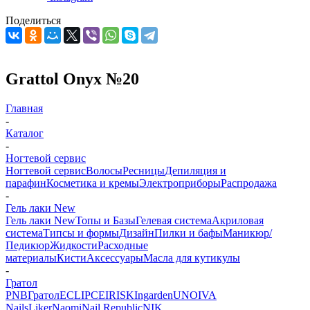
Поделиться
Grattol Onyx №20
Главная
-
Каталог
-
Ногтевой сервис
Ногтевой сервис
Волосы
Ресницы
Депиляция и
парафин
Косметика и кремы
Электроприборы
Распродажа
-
Гель лаки New
Гель лаки New
Топы и Базы
Гелевая система
Акриловая
система
Типсы и формы
Дизайн
Пилки и бафы
Маникюр/
Педикюр
Жидкости
Расходные
материалы
Кисти
Аксессуары
Масла для кутикулы
-
Гратол
PNB
Гратол
ECLIPCE
IRISK
Ingarden
UNO
IVA
Nails
Liker
Naomi
Nail Republic
NIK