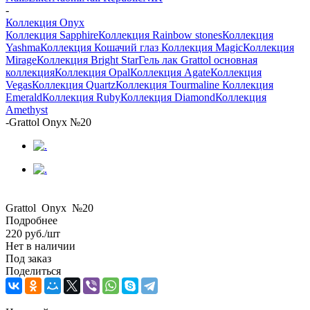
-
Коллекция Onyx
Коллекция Sapphire
Коллекция Rainbow stones
Коллекция
Yashma
Коллекция Кошачий глаз
Коллекция Magic
Коллекция
Mirage
Коллекция Bright Star
Гель лак Grattol основная
коллекция
Коллекция Opal
Коллекция Agate
Коллекция
Vegas
Коллекция Quartz
Коллекция Tourmaline
Коллекция
Emerald
Коллекция Ruby
Коллекция Diamond
Коллекция
Amethyst
-
Grattol Onyx №20
Grattol Onyx №20
Подробнее
220
руб.
/шт
Нет в наличии
Под заказ
Поделиться