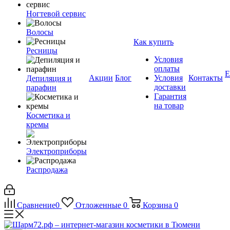
Ногтевой сервис
Волосы
Как купить
Ресницы
Условия
оплаты
Е
Акции
Блог
Условия
Контакты
Депиляция и
доставки
парафин
Гарантия
на товар
Косметика и
кремы
Электроприборы
Распродажа
Сравнение
0
Отложенные
0
Корзина
0