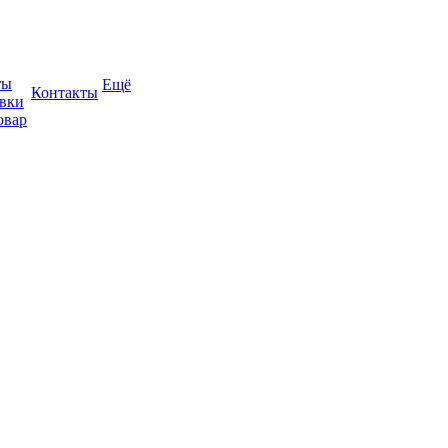
ты
Ещё
Контакты
авки
овар