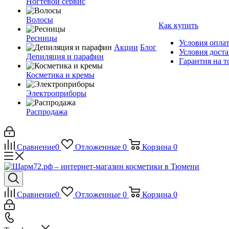
Ногтевой сервис
Волосы
Как купить
Ресницы
Условия опла
Акции
Блог
Условия дост
Депиляция и парафин
Гарантия на т
Косметика и кремы
Электроприборы
Распродажа
Сравнение
0
Отложенные
0
Корзина
0
Сравнение
0
Отложенные
0
Корзина
0