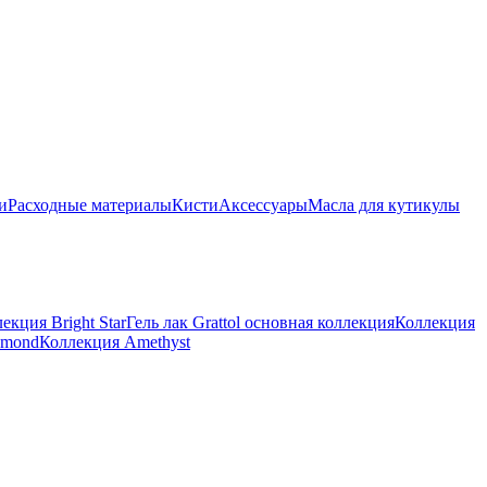
и
Расходные материалы
Кисти
Аксессуары
Масла для кутикулы
екция Bright Star
Гель лак Grattol основная коллекция
Коллекция
amond
Коллекция Amethyst