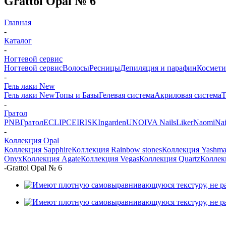
Grattol Opal № 6
Главная
-
Каталог
-
Ногтевой сервис
Ногтевой сервис
Волосы
Ресницы
Депиляция и парафин
Космети
-
Гель лаки New
Гель лаки New
Топы и Базы
Гелевая система
Акриловая система
Т
-
Гратол
PNB
Гратол
ECLIPCE
IRISK
Ingarden
UNO
IVA Nails
Liker
Naomi
Nai
-
Коллекция Opal
Коллекция Sapphire
Коллекция Rainbow stones
Коллекция Yashm
Onyx
Коллекция Agate
Коллекция Vegas
Коллекция Quartz
Коллек
-
Grattol Opal № 6