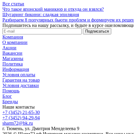
Все статьи
Что такое японский маникюр и откуда он взялся?
Шугаринг бикини: сладкая эпиляция
Разбираем 8 популярных бьюти проблем и формируем их реше
Подпишитесь на нашу рассылку, и будьте в курсе ошеломляющи
Компания
О компании
Акции
Вакансии
Магазины
Политика
Информация
Условия оплаты
Гарантия на товар
Условия доставки
Помощь
Блог
Бренды
Наши контакты
+7 (3452) 21-65-30
+7 (3452) 94-29-94
sharm72@bk.ru
г. Тюмень, ул. Дмитрия Менделеева 9
2026 © Шарм72.рф Интернет-магазин косметики. Все цены указ