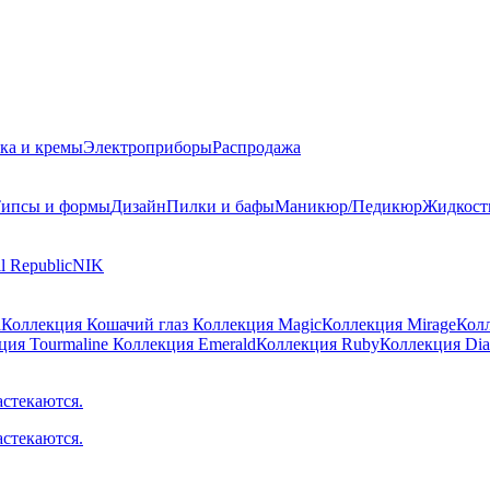
ка и кремы
Электроприборы
Распродажа
ипсы и формы
Дизайн
Пилки и бафы
Маникюр/Педикюр
Жидкост
l Republic
NIK
a
Коллекция Кошачий глаз
Коллекция Magic
Коллекция Mirage
Колл
ция Tourmaline
Коллекция Emerald
Коллекция Ruby
Коллекция Di