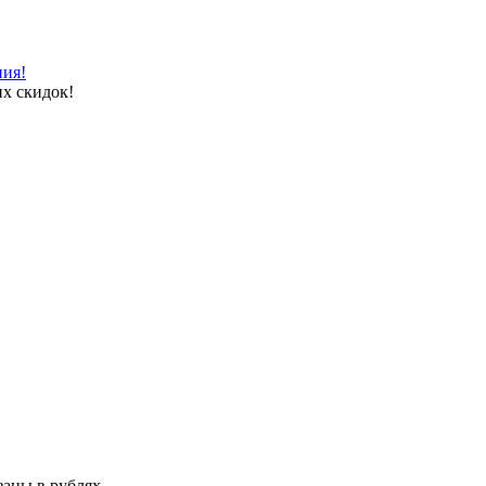
ния!
х скидок!
аны в рублях.