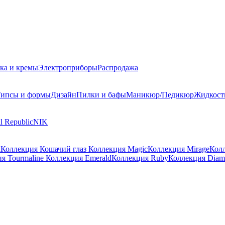
ка и кремы
Электроприборы
Распродажа
ипсы и формы
Дизайн
Пилки и бафы
Маникюр/Педикюр
Жидкост
l Republic
NIK
a
Коллекция Кошачий глаз
Коллекция Magic
Коллекция Mirage
Колл
я Tourmaline
Коллекция Emerald
Коллекция Ruby
Коллекция Diam