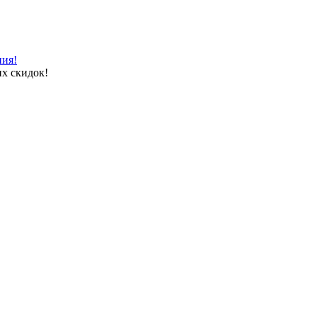
ния!
х скидок!