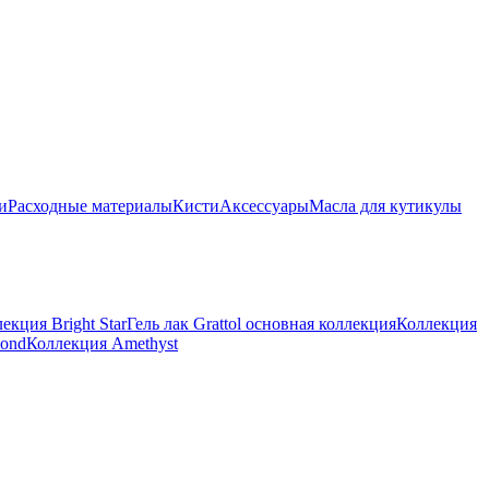
и
Расходные материалы
Кисти
Аксессуары
Масла для кутикулы
екция Bright Star
Гель лак Grattol основная коллекция
Коллекция
ond
Коллекция Amethyst