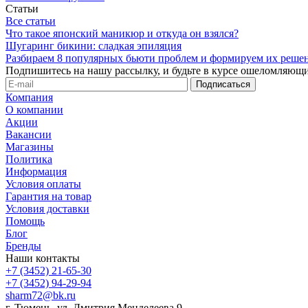
Статьи
Все статьи
Что такое японский маникюр и откуда он взялся?
Шугаринг бикини: сладкая эпиляция
Разбираем 8 популярных бьюти проблем и формируем их реше
Подпишитесь на нашу рассылку, и будьте в курсе ошеломляющи
Компания
О компании
Акции
Вакансии
Магазины
Политика
Информация
Условия оплаты
Гарантия на товар
Условия доставки
Помощь
Блог
Бренды
Наши контакты
+7 (3452) 21-65-30
+7 (3452) 94-29-94
sharm72@bk.ru
г. Тюмень, ул. Дмитрия Менделеева 9