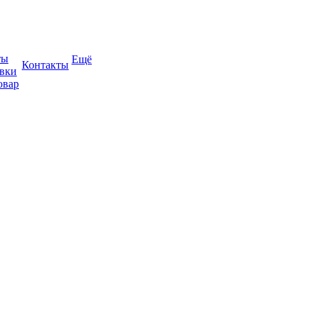
ты
Ещё
Контакты
авки
овар