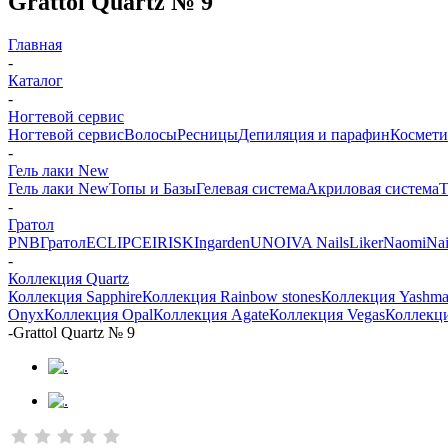
Grattol Quartz № 9
Главная
-
Каталог
-
Ногтевой сервис
Ногтевой сервис
Волосы
Ресницы
Депиляция и парафин
Космети
-
Гель лаки New
Гель лаки New
Топы и Базы
Гелевая система
Акриловая система
Т
-
Гратол
PNB
Гратол
ECLIPCE
IRISK
Ingarden
UNO
IVA Nails
Liker
Naomi
Nai
-
Коллекция Quartz
Коллекция Sapphire
Коллекция Rainbow stones
Коллекция Yashm
Onyx
Коллекция Opal
Коллекция Agate
Коллекция Vegas
Коллекци
-
Grattol Quartz № 9