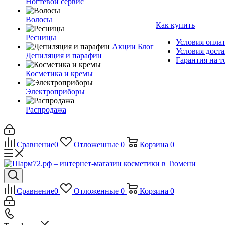
Ногтевой сервис
Волосы
Как купить
Ресницы
Условия опла
Акции
Блог
Условия дост
Депиляция и парафин
Гарантия на т
Косметика и кремы
Электроприборы
Распродажа
Сравнение
0
Отложенные
0
Корзина
0
Сравнение
0
Отложенные
0
Корзина
0