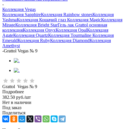
-
Коллекция Vegas
Коллекция Sapphire
Коллекция Rainbow stones
Коллекция
Yashma
Коллекция Кошачий глаз
Коллекция Magic
Коллекция
Mirage
Коллекция Bright Star
Гель лак Grattol основная
коллекция
Коллекция Onyx
Коллекция Opal
Коллекция
Agate
Коллекция Quartz
Коллекция Tourmaline
Коллекция
Emerald
Коллекция Ruby
Коллекция Diamond
Коллекция
Amethyst
-
Grattol Vegas № 9
Grattol Vegas № 9
Подробнее
382.50
руб.
/шт
Нет в наличии
Под заказ
Поделиться