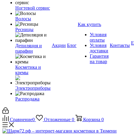
Ногтевой сервис
Волосы
Как купить
Ресницы
Условия
оплаты
Е
Акции
Блог
Условия
Контакты
Депиляция и
доставки
парафин
Гарантия
на товар
Косметика и
кремы
Электроприборы
Распродажа
Сравнение
0
Отложенные
0
Корзина
0