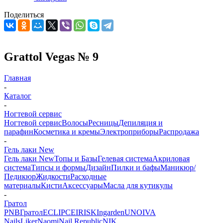
Поделиться
Grattol Vegas № 9
Главная
-
Каталог
-
Ногтевой сервис
Ногтевой сервис
Волосы
Ресницы
Депиляция и
парафин
Косметика и кремы
Электроприборы
Распродажа
-
Гель лаки New
Гель лаки New
Топы и Базы
Гелевая система
Акриловая
система
Типсы и формы
Дизайн
Пилки и бафы
Маникюр/
Педикюр
Жидкости
Расходные
материалы
Кисти
Аксессуары
Масла для кутикулы
-
Гратол
PNB
Гратол
ECLIPCE
IRISK
Ingarden
UNO
IVA
Nails
Liker
Naomi
Nail Republic
NIK