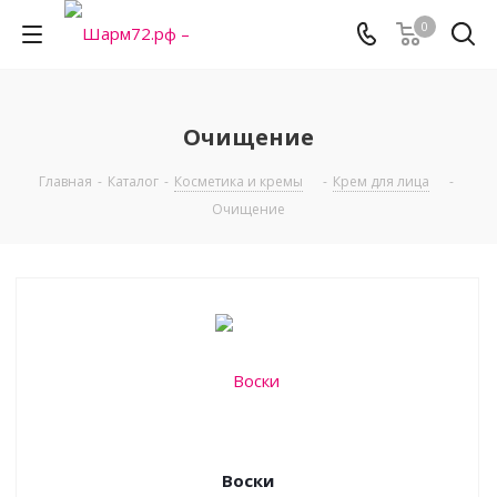
0
Очищение
Главная
-
Каталог
-
Косметика и кремы
-
Крем для лица
-
Очищение
Воски