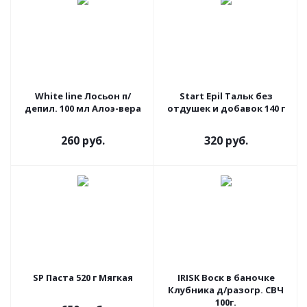
White line Лосьон п/
Start Epil Тальк без
депил. 100 мл Алоэ-вера
отдушек и добавок 140 г
260 руб.
320 руб.
SP Паста 520 г Мягкая
IRISK Воск в баночке
Клубника д/разогр. СВЧ
100г.