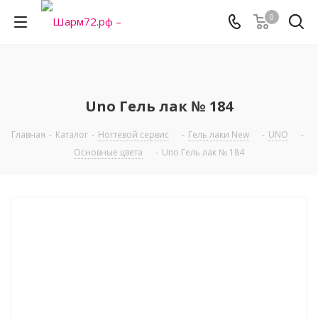
0
Uno Гель лак № 184
Главная
-
Каталог
-
Ногтевой сервис
-
Гель лаки New
-
UNO
-
Основные цвета
-
Uno Гель лак № 184