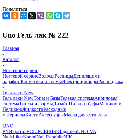
Поделиться
Uno Гель лак № 222
Главная
-
Каталог
-
Ногтевой сервис
Ногтевой сервис
Волосы
Ресницы
Депиляция и
парафин
Косметика и кремы
Электроприборы
Распродажа
-
Гель лаки New
Гель лаки New
Топы и Базы
Гелевая система
Акриловая
система
Типсы и формы
Дизайн
Пилки и бафы
Маникюр/
Педикюр
Жидкости
Расходные
материалы
Кисти
Аксессуары
Масла для кутикулы
-
UNO
PNB
Гратол
ECLIPCE
IRISK
Ingarden
UNO
IVA
Nails
Liker
Naomi
Nail Republic
NIK