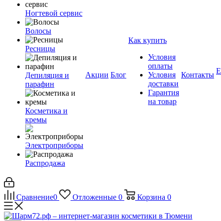
Ногтевой сервис
Волосы
Как купить
Ресницы
Условия
оплаты
Е
Акции
Блог
Условия
Контакты
Депиляция и
доставки
парафин
Гарантия
на товар
Косметика и
кремы
Электроприборы
Распродажа
Сравнение
0
Отложенные
0
Корзина
0