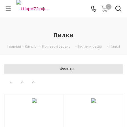
0
Пилки
Главная
-
Каталог
-
Ногтевой сервис
-
Пилки и бафы
-
Пилки
Фильтр