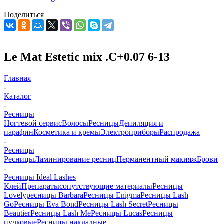
Поделиться
Le Mat Estetic mix .C+0.07 6-13
Главная
-
Каталог
-
Ресницы
Ногтевой сервис
Волосы
Ресницы
Депиляция и
парафин
Косметика и кремы
Электроприборы
Распродажа
-
Ресницы
Ресницы
Ламинирование ресниц
Перманентный макияж
Брови
-
Ресницы Ideal Lashes
Клей
Препараты
сопутствующие материалы
Ресницы
Lovely
ресницы Barbara
Ресницы Enigma
Ресницы Lash
Go
Ресницы Eva Bond
Ресницы Lash Secret
Ресницы
Beautier
Ресницы Lash Me
Ресницы Lucas
Ресницы
пучковые
Ресницы накладные