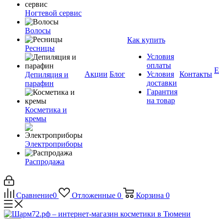
Ногтевой сервис
Волосы
Как купить
Ресницы
Условия
оплаты
Е
Акции
Блог
Условия
Контакты
Депиляция и
доставки
парафин
Гарантия
на товар
Косметика и
кремы
Электроприборы
Распродажа
Сравнение
0
Отложенные
0
Корзина
0