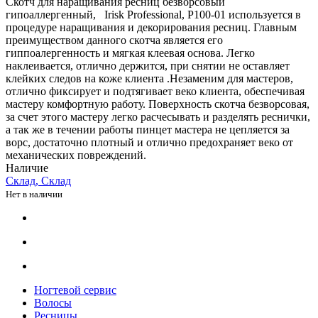
Скотч для наращивания ресниц безворсовый
гипоаллергенный, Irisk Professional, P100-01 используется в
процедуре наращивания и декорирования ресниц. Главным
преимуществом данного скотча является его
гиппоалергенность и мягкая клеевая основа. Легко
наклеивается, отлично держится, при снятии не оставляет
клейких следов на коже клиента .Незаменим для мастеров,
отлично фиксирует и подтягивает веко клиента, обеспечивая
мастеру комфортную работу. Поверхность скотча безворсовая,
за счет этого мастеру легко расчесывать и разделять реснички,
а так же в течении работы пинцет мастера не цепляется за
ворс, достаточно плотный и отлично предохраняет веко от
механических повреждений.
Наличие
Склад, Склад
Нет в наличии
Ногтевой сервис
Волосы
Ресницы