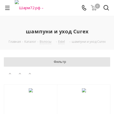
0
шампуни и уход Curex
Главная
-
Каталог
-
Волосы
-
Estel
-
шампуни и уход Curex
Фильтр