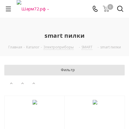
0
smart пилки
Главная
-
Каталог
-
Электроприборы
-
SMART
-
smart пилки
Фильтр